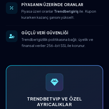
PİYASANIN ÜZERİNDE ORANLAR
Piyasa üzeri oranlar
Trendbetgiriş
ile. Kupon
kurarken kazanç şansını yükselt.
GÜÇLÜ VERİ GÜVENLİĞİ
Trendbetgizlilik politikasına bağlı; üyelik ve
finansal veriler 256-bit SSL ile korunur.
TRENDBETVIP VE ÖZEL
AYRICALIKLAR