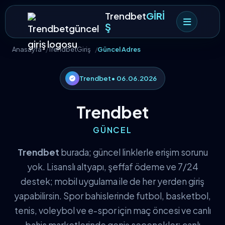
Trendbet
GİRİ
Ş
Anasayfa
TrendbetGiriş
Güncel Adres
Trendbet• 06.06.2026
Trendbet
GÜNCEL
Trendbet
burada; güncel linklerle erişim sorunu
yok. Lisanslı altyapı, şeffaf ödeme ve 7/24
destek; mobil uygulama ile de her yerden giriş
yapabilirsin. Spor bahislerinde futbol, basketbol,
tenis, voleybol ve e-spor için maç öncesi ve canlı
bahis marketlerinde geniş seçenekler; canlı