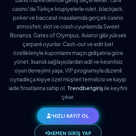
casino'da Türkçe krupiyelerle rulet, blackjack,
poker ve baccarat masalarında gerçek casino
atmosferi; slot ve crash oyunlarında Sweet
Bonanza, Gates of Olympus, Aviator gibi yüksek
çarpanlı oyunlar. Cash-out ve edit bet
özellikleriyle kuponlarını maçın gidişatına göre
yönet, lisanslı sağlayıcılardan adil ve kesintisiz
oyun deneyimi yaşa, VIP programıyla düzenli
oynadıkça kişiye özel müşteri temsilcisi ve kayıp
iade fırsatlarına sahip ol.
Trendbetgiriş
ile keyfini
çıkar.
HIZLI KAYIT OL
HEMEN GİRİŞ YAP