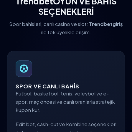
TrendbetOYUN VE BAHİS
SEÇENEKLERİ
Spor bahisleri, canlı casino ve slot:
Trendbetgiriş
ile tek üyelikle erişim.
SPOR VE CANLI BAHİS
Futbol, basketbol, tenis, voleybol ve e-
spor; maç öncesi ve canlı oranlarla stratejik
kupon kur.
Edit bet, cash-out ve kombine seçenekleri