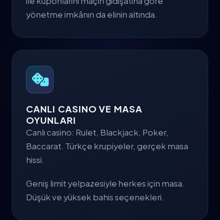
ile kuponlarını maçın gidişatına göre
yönetme imkânın da elinin altında.
CANLI CASINO VE MASA
OYUNLARI
Canlı casino: Rulet, Blackjack, Poker,
Baccarat. Türkçe krupiyeler, gerçek masa
hissi.
Geniş limit yelpazesiyle herkes için masa.
Düşük ve yüksek bahis seçenekleri.