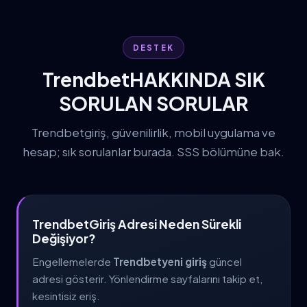
DESTEK
TrendbetHAKKINDA SIK
SORULAN SORULAR
Trendbetgiriş, güvenilirlik, mobil uygulama ve
hesap; sık sorulanlar burada. SSS bölümüne bak.
TrendbetGiriş Adresi Neden Sürekli
Değişiyor?
Engellemelerde
Trendbetyeni giriş
güncel
adresi gösterir. Yönlendirme sayfalarını takip et,
kesintisiz eriş.