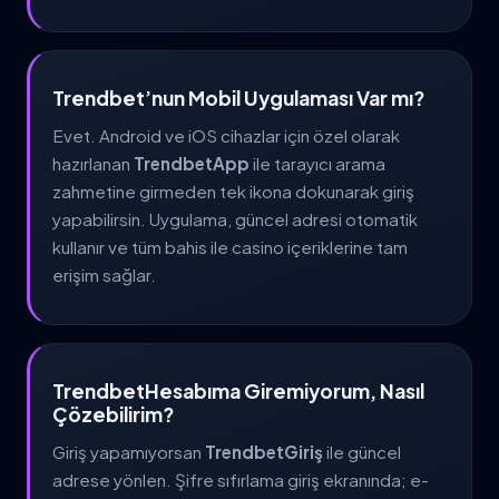
Trendbet’nun Mobil Uygulaması Var mı?
Evet. Android ve iOS cihazlar için özel olarak
hazırlanan
TrendbetApp
ile tarayıcı arama
zahmetine girmeden tek ikona dokunarak giriş
yapabilirsin. Uygulama, güncel adresi otomatik
kullanır ve tüm bahis ile casino içeriklerine tam
erişim sağlar.
TrendbetHesabıma Giremiyorum, Nasıl
Çözebilirim?
Giriş yapamıyorsan
TrendbetGiriş
ile güncel
adrese yönlen. Şifre sıfırlama giriş ekranında; e-