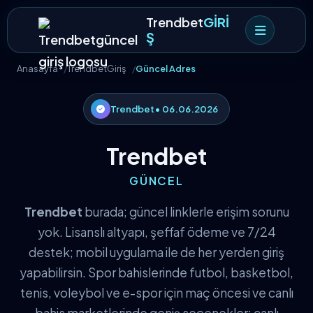
Trendbet
GİRİ
Ş
Anasayfa
TrendbetGiriş
Güncel Adres
Trendbet• 06.06.2026
Trendbet
GÜNCEL
Trendbet
burada; güncel linklerle erişim sorunu
yok. Lisanslı altyapı, şeffaf ödeme ve 7/24
destek; mobil uygulama ile de her yerden giriş
yapabilirsin. Spor bahislerinde futbol, basketbol,
tenis, voleybol ve e-spor için maç öncesi ve canlı
bahis marketlerinde geniş seçenekler; canlı