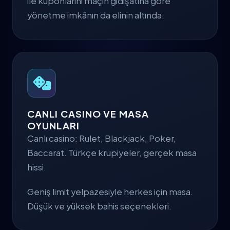
ile kuponlarını maçın gidişatına göre
yönetme imkânın da elinin altında.
CANLI CASINO VE MASA
OYUNLARI
Canlı casino: Rulet, Blackjack, Poker,
Baccarat. Türkçe krupiyeler, gerçek masa
hissi.
Geniş limit yelpazesiyle herkes için masa.
Düşük ve yüksek bahis seçenekleri.