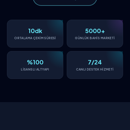
10dk
5000+
ORTALAMA ÇEKİM SÜRESİ
GÜNLÜK BAHİS MARKETİ
%100
7/24
LİSANSLI ALTYAPI
CANLI DESTEK HİZMETİ