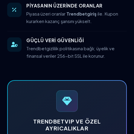
PİYASANIN ÜZERİNDE ORANLAR
Piyasa üzeri oranlar
Trendbetgiriş
ile. Kupon
kurarken kazanç şansını yükselt.
GÜÇLÜ VERİ GÜVENLİĞİ
Trendbetgizlilik politikasına bağlı; üyelik ve
finansal veriler 256-bit SSL ile korunur.
TRENDBETVIP VE ÖZEL
AYRICALIKLAR