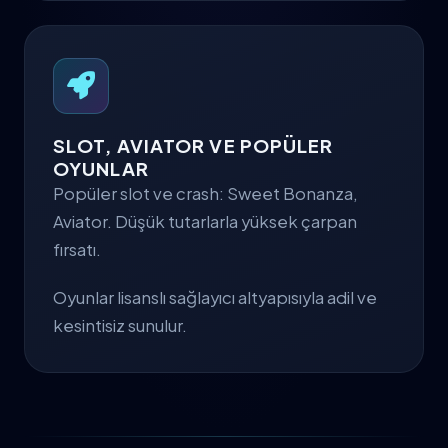
SLOT, AVIATOR VE POPÜLER
OYUNLAR
Popüler slot ve crash: Sweet Bonanza,
Aviator. Düşük tutarlarla yüksek çarpan
fırsatı.
Oyunlar lisanslı sağlayıcı altyapısıyla adil ve
kesintisiz sunulur.