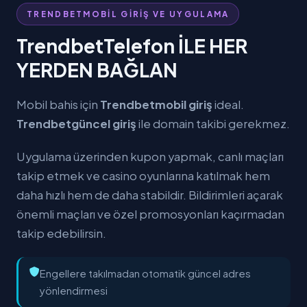
TRENDBETMOBİL GİRİŞ VE UYGULAMA
TrendbetTelefon İLE HER
YERDEN BAĞLAN
Mobil bahis için
Trendbetmobil giriş
ideal.
Trendbetgüncel giriş
ile domain takibi gerekmez.
Uygulama üzerinden kupon yapmak, canlı maçları
takip etmek ve casino oyunlarına katılmak hem
daha hızlı hem de daha stabildir. Bildirimleri açarak
önemli maçları ve özel promosyonları kaçırmadan
takip edebilirsin.
Engellere takılmadan otomatik güncel adres
yönlendirmesi