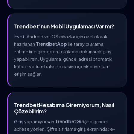
Trendbet’nun Mobil Uygulaması Var mı?
Evet. Android ve iOS cihazlar için özel olarak
hazırlanan
TrendbetApp
ile tarayıcı arama
zahmetine girmeden tek ikona dokunarak giriş
yapabilirsin. Uygulama, güncel adresi otomatik
kullanır ve tüm bahis ile casino içeriklerine tam
erişim sağlar.
TrendbetHesabıma Giremiyorum, Nasıl
Çözebilirim?
Giriş yapamıyorsan
TrendbetGiriş
ile güncel
adrese yönlen. Şifre sıfırlama giriş ekranında; e-