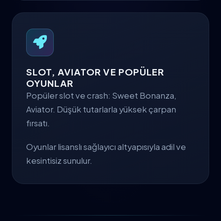
SLOT, AVIATOR VE POPÜLER
OYUNLAR
Popüler slot ve crash: Sweet Bonanza,
Aviator. Düşük tutarlarla yüksek çarpan
fırsatı.
Oyunlar lisanslı sağlayıcı altyapısıyla adil ve
kesintisiz sunulur.