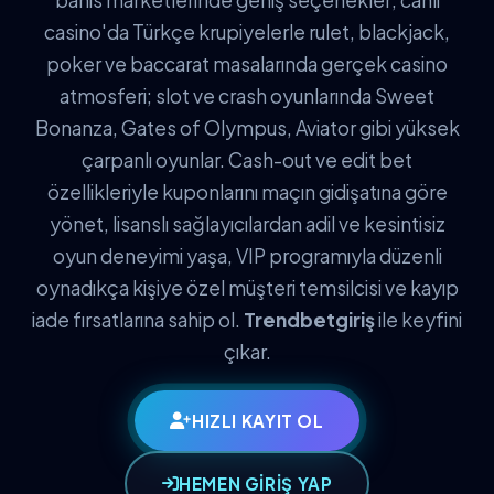
casino'da Türkçe krupiyelerle rulet, blackjack,
poker ve baccarat masalarında gerçek casino
atmosferi; slot ve crash oyunlarında Sweet
Bonanza, Gates of Olympus, Aviator gibi yüksek
çarpanlı oyunlar. Cash-out ve edit bet
özellikleriyle kuponlarını maçın gidişatına göre
yönet, lisanslı sağlayıcılardan adil ve kesintisiz
oyun deneyimi yaşa, VIP programıyla düzenli
oynadıkça kişiye özel müşteri temsilcisi ve kayıp
iade fırsatlarına sahip ol.
Trendbetgiriş
ile keyfini
çıkar.
HIZLI KAYIT OL
HEMEN GİRİŞ YAP