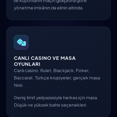
ile kuponlarını maçın gidişatına göre
yönetme imkânın da elinin altında.
CANLI CASINO VE MASA
OYUNLARI
Canlı casino: Rulet, Blackjack, Poker,
Baccarat. Türkçe krupiyeler, gerçek masa
hissi.
Geniş limit yelpazesiyle herkes için masa.
Düşük ve yüksek bahis seçenekleri.