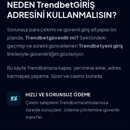
NEDEN TrendbetGİRİŞ
ADRESİNİ KULLANMALISIN?
Sorunsuz para çekimi ve güvenli giriş altyapısı ön
planda.
Trendbetgüvenilir mi?
Sektördeki
geçmişi ve sürekli güncellenen
Trendbetyeni giriş
linkleriyle güvenilirliğini gösteriyor.
Bu sayfa Trendbetana kapısı; yer imine ekle, adres
karmaşası yaşama. Spor ve casino burada.
HIZLI VE SORUNSUZ ÖDEME
Çekim taleplerin Trendbettarafından kısa
sürede sonuçlanır; ödeme yöntemine güvenle
transfer.