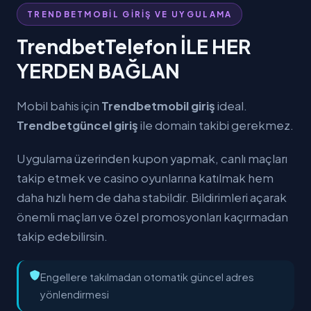
TRENDBETMOBİL GİRİŞ VE UYGULAMA
TrendbetTelefon İLE HER
YERDEN BAĞLAN
Mobil bahis için
Trendbetmobil giriş
ideal.
Trendbetgüncel giriş
ile domain takibi gerekmez.
Uygulama üzerinden kupon yapmak, canlı maçları
takip etmek ve casino oyunlarına katılmak hem
daha hızlı hem de daha stabildir. Bildirimleri açarak
önemli maçları ve özel promosyonları kaçırmadan
takip edebilirsin.
Engellere takılmadan otomatik güncel adres
yönlendirmesi