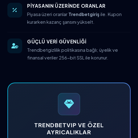
PİYASANIN ÜZERİNDE ORANLAR
Piyasa üzeri oranlar
Trendbetgiriş
ile. Kupon
kurarken kazanç şansını yükselt.
GÜÇLÜ VERİ GÜVENLİĞİ
Trendbetgizlilik politikasına bağlı; üyelik ve
finansal veriler 256-bit SSL ile korunur.
TRENDBETVIP VE ÖZEL
AYRICALIKLAR