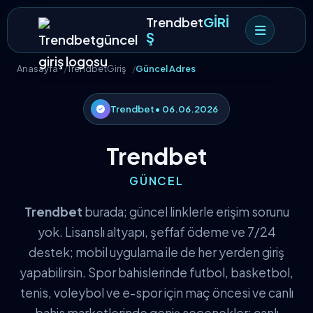
Trendbet
GİRİ
Ş
Anasayfa
TrendbetGiriş
Güncel Adres
Trendbet• 06.06.2026
Trendbet
GÜNCEL
Trendbet
burada; güncel linklerle erişim sorunu
yok. Lisanslı altyapı, şeffaf ödeme ve 7/24
destek; mobil uygulama ile de her yerden giriş
yapabilirsin. Spor bahislerinde futbol, basketbol,
tenis, voleybol ve e-spor için maç öncesi ve canlı
bahis marketlerinde geniş seçenekler; canlı