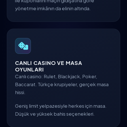
ile kuponlarını maçın gidişatına göre
yönetme imkânın da elinin altında.
CANLI CASINO VE MASA
OYUNLARI
Canlı casino: Rulet, Blackjack, Poker,
Baccarat. Türkçe krupiyeler, gerçek masa
hissi.
Geniş limit yelpazesiyle herkes için masa.
Düşük ve yüksek bahis seçenekleri.