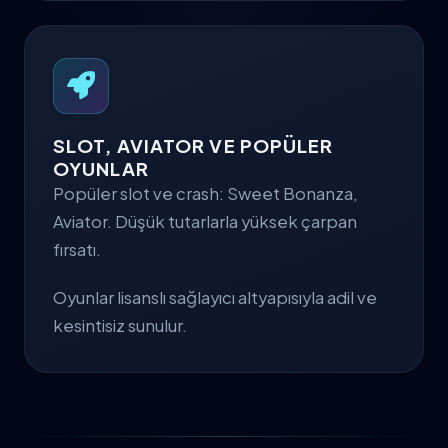
SLOT, AVIATOR VE POPÜLER
OYUNLAR
Popüler slot ve crash: Sweet Bonanza,
Aviator. Düşük tutarlarla yüksek çarpan
fırsatı.
Oyunlar lisanslı sağlayıcı altyapısıyla adil ve
kesintisiz sunulur.