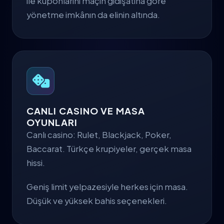
ile kuponlarını maçın gidişatına göre
yönetme imkânın da elinin altında.
CANLI CASINO VE MASA
OYUNLARI
Canlı casino: Rulet, Blackjack, Poker,
Baccarat. Türkçe krupiyeler, gerçek masa
hissi.
Geniş limit yelpazesiyle herkes için masa.
Düşük ve yüksek bahis seçenekleri.