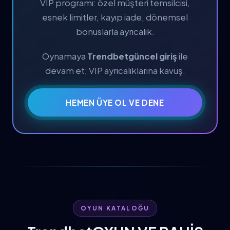
VIP programı: özel müşteri temsilcisi,
esnek limitler, kayıp iade, dönemsel
bonuslarla ayrıcalık.
Oynamaya
Trendbetgüncel giriş
ile
devam et; VIP ayrıcalıklarına kavuş.
HEMEN ÜYE OL VE DENE
OYUN KATALOĞU