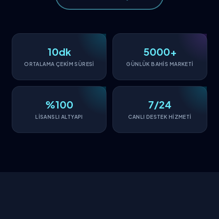
10dk
5000+
ORTALAMA ÇEKİM SÜRESİ
GÜNLÜK BAHİS MARKETİ
%100
7/24
LİSANSLI ALTYAPI
CANLI DESTEK HİZMETİ