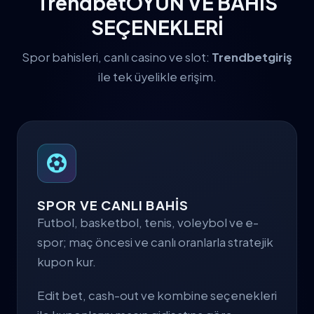
TrendbetOYUN VE BAHİS
SEÇENEKLERİ
Spor bahisleri, canlı casino ve slot:
Trendbetgiriş
ile tek üyelikle erişim.
SPOR VE CANLI BAHİS
Futbol, basketbol, tenis, voleybol ve e-
spor; maç öncesi ve canlı oranlarla stratejik
kupon kur.
Edit bet, cash-out ve kombine seçenekleri