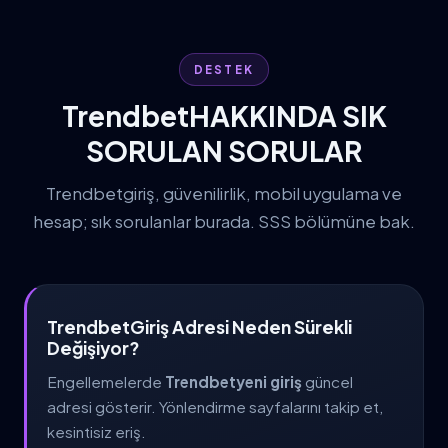
DESTEK
TrendbetHAKKINDA SIK
SORULAN SORULAR
Trendbetgiriş, güvenilirlik, mobil uygulama ve
hesap; sık sorulanlar burada. SSS bölümüne bak.
TrendbetGiriş Adresi Neden Sürekli
Değişiyor?
Engellemelerde
Trendbetyeni giriş
güncel
adresi gösterir. Yönlendirme sayfalarını takip et,
kesintisiz eriş.