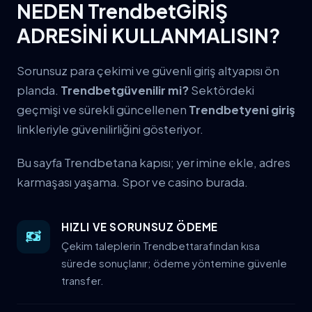
NEDEN TrendbetGİRİŞ
ADRESİNİ KULLANMALISIN?
Sorunsuz para çekimi ve güvenli giriş altyapısı ön
planda.
Trendbetgüvenilir mi?
Sektördeki
geçmişi ve sürekli güncellenen
Trendbetyeni giriş
linkleriyle güvenilirliğini gösteriyor.
Bu sayfa Trendbetana kapısı; yer imine ekle, adres
karmaşası yaşama. Spor ve casino burada.
HIZLI VE SORUNSUZ ÖDEME
Çekim taleplerin Trendbettarafından kısa
sürede sonuçlanır; ödeme yöntemine güvenle
transfer.