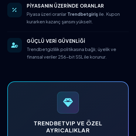
PİYASANIN ÜZERİNDE ORANLAR
Piyasa üzeri oranlar
Trendbetgiriş
ile. Kupon
kurarken kazanç şansını yükselt.
GÜÇLÜ VERİ GÜVENLİĞİ
Trendbetgizlilik politikasına bağlı; üyelik ve
finansal veriler 256-bit SSL ile korunur.
TRENDBETVIP VE ÖZEL
AYRICALIKLAR