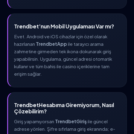
Trendbet’nun Mobil Uygulaması Var mı?
Evet. Android ve iOS cihazlar için özel olarak
hazırlanan
TrendbetApp
ile tarayıcı arama
zahmetine girmeden tek ikona dokunarak giriş
yapabilirsin. Uygulama, güncel adresi otomatik
kullanır ve tüm bahis ile casino içeriklerine tam
erişim sağlar.
TrendbetHesabıma Giremiyorum, Nasıl
Çözebilirim?
Giriş yapamıyorsan
TrendbetGiriş
ile güncel
adrese yönlen. Şifre sıfırlama giriş ekranında; e-