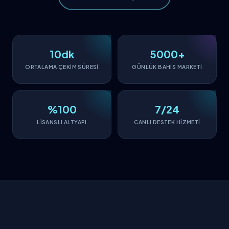
10dk
5000+
ORTALAMA ÇEKİM SÜRESİ
GÜNLÜK BAHİS MARKETİ
%100
7/24
LİSANSLI ALTYAPI
CANLI DESTEK HİZMETİ