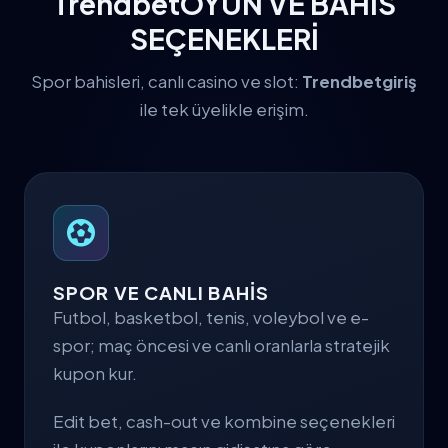
TrendbetOYUN VE BAHİS
SEÇENEKLERİ
Spor bahisleri, canlı casino ve slot:
Trendbetgiriş
ile tek üyelikle erişim.
SPOR VE CANLI BAHİS
Futbol, basketbol, tenis, voleybol ve e-
spor; maç öncesi ve canlı oranlarla stratejik
kupon kur.
Edit bet, cash-out ve kombine seçenekleri