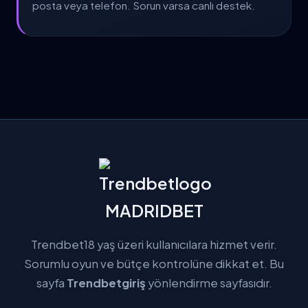
posta veya telefon. Sorun varsa canlı destek.
MADRIDBET
Trendbet18 yaş üzeri kullanıcılara hizmet verir.
Sorumlu oyun ve bütçe kontrolüne dikkat et. Bu
sayfa
Trendbetgiriş
yönlendirme sayfasıdır.