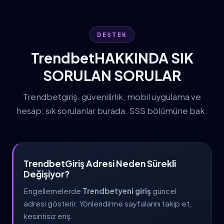
DESTEK
TrendbetHAKKINDA SIK
SORULAN SORULAR
Trendbetgiriş, güvenilirlik, mobil uygulama ve
hesap; sık sorulanlar burada. SSS bölümüne bak.
TrendbetGiriş Adresi Neden Sürekli
Değişiyor?
Engellemelerde
Trendbetyeni giriş
güncel
adresi gösterir. Yönlendirme sayfalarını takip et,
kesintisiz eriş.