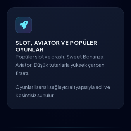
SLOT, AVIATOR VE POPÜLER
OYUNLAR
Popüler slot ve crash: Sweet Bonanza,
Aviator. Düşük tutarlarla yüksek çarpan
fırsatı.
Oyunlar lisanslı sağlayıcı altyapısıyla adil ve
kesintisiz sunulur.