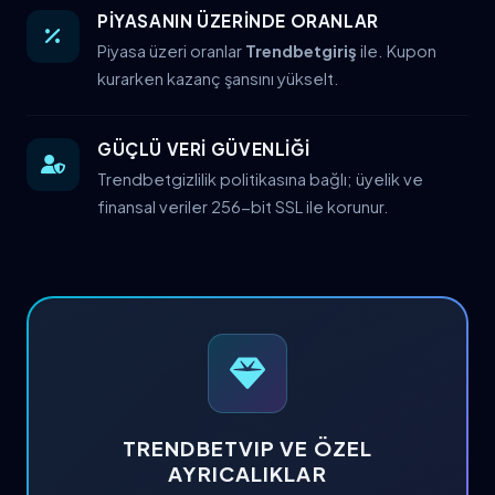
PİYASANIN ÜZERİNDE ORANLAR
Piyasa üzeri oranlar
Trendbetgiriş
ile. Kupon
kurarken kazanç şansını yükselt.
GÜÇLÜ VERİ GÜVENLİĞİ
Trendbetgizlilik politikasına bağlı; üyelik ve
finansal veriler 256-bit SSL ile korunur.
TRENDBETVIP VE ÖZEL
AYRICALIKLAR