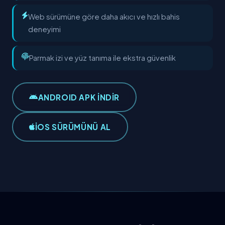
Web sürümüne göre daha akıcı ve hızlı bahis
deneyimi
Parmak izi ve yüz tanıma ile ekstra güvenlik
ANDROID APK İNDİR
IOS SÜRÜMÜNÜ AL