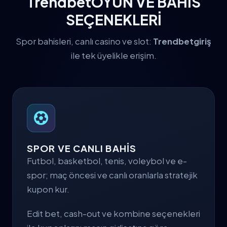
TrendbetOYUN VE BAHİS
SEÇENEKLERİ
Spor bahisleri, canlı casino ve slot:
Trendbetgiriş
ile tek üyelikle erişim.
SPOR VE CANLI BAHİS
Futbol, basketbol, tenis, voleybol ve e-
spor; maç öncesi ve canlı oranlarla stratejik
kupon kur.
Edit bet, cash-out ve kombine seçenekleri