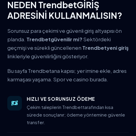
NEDEN TrendbetGİRİŞ
ADRESİNİ KULLANMALISIN?
Sorunsuz para çekimi ve güvenli giriş altyapısı ön
planda.
Trendbetgüvenilir mi?
Sektördeki
geçmişi ve sürekli güncellenen
Trendbetyeni giriş
linkleriyle güvenilirliğini gösteriyor.
Bu sayfa Trendbetana kapısı; yer imine ekle, adres
karmaşası yaşama. Spor ve casino burada.
HIZLI VE SORUNSUZ ÖDEME
Çekim taleplerin Trendbettarafından kısa
sürede sonuçlanır; ödeme yöntemine güvenle
transfer.