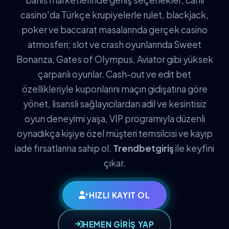
casino'da Türkçe krupiyelerle rulet, blackjack,
poker ve baccarat masalarında gerçek casino
atmosferi; slot ve crash oyunlarında Sweet
Bonanza, Gates of Olympus, Aviator gibi yüksek
çarpanlı oyunlar. Cash-out ve edit bet
özellikleriyle kuponlarını maçın gidişatına göre
yönet, lisanslı sağlayıcılardan adil ve kesintisiz
oyun deneyimi yaşa, VIP programıyla düzenli
oynadıkça kişiye özel müşteri temsilcisi ve kayıp
iade fırsatlarına sahip ol.
Trendbetgiriş
ile keyfini
çıkar.
HIZLI KAYIT OL
HEMEN GİRİŞ YAP