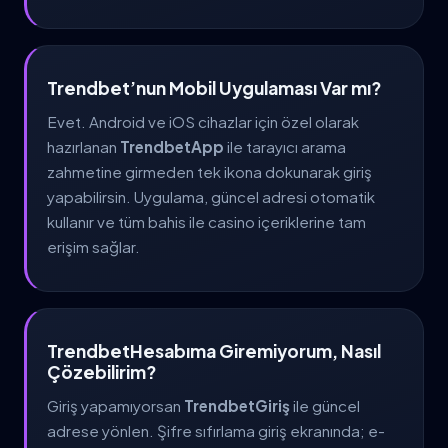
Trendbet’nun Mobil Uygulaması Var mı?
Evet. Android ve iOS cihazlar için özel olarak
hazırlanan
TrendbetApp
ile tarayıcı arama
zahmetine girmeden tek ikona dokunarak giriş
yapabilirsin. Uygulama, güncel adresi otomatik
kullanır ve tüm bahis ile casino içeriklerine tam
erişim sağlar.
TrendbetHesabıma Giremiyorum, Nasıl
Çözebilirim?
Giriş yapamıyorsan
TrendbetGiriş
ile güncel
adrese yönlen. Şifre sıfırlama giriş ekranında; e-