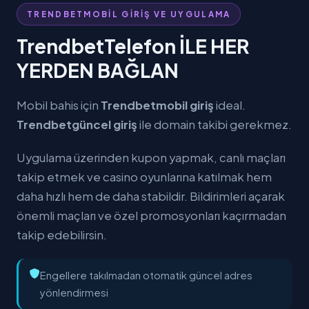
TRENDBETMOBİL GİRİŞ VE UYGULAMA
TrendbetTelefon İLE HER
YERDEN BAĞLAN
Mobil bahis için
Trendbetmobil giriş
ideal.
Trendbetgüncel giriş
ile domain takibi gerekmez.
Uygulama üzerinden kupon yapmak, canlı maçları
takip etmek ve casino oyunlarına katılmak hem
daha hızlı hem de daha stabildir. Bildirimleri açarak
önemli maçları ve özel promosyonları kaçırmadan
takip edebilirsin.
Engellere takılmadan otomatik güncel adres
yönlendirmesi