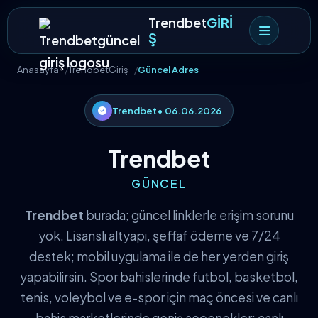
Trendbet
GİRİ
Ş
Anasayfa
TrendbetGiriş
Güncel Adres
Trendbet• 06.06.2026
Trendbet
GÜNCEL
Trendbet
burada; güncel linklerle erişim sorunu
yok. Lisanslı altyapı, şeffaf ödeme ve 7/24
destek; mobil uygulama ile de her yerden giriş
yapabilirsin. Spor bahislerinde futbol, basketbol,
tenis, voleybol ve e-spor için maç öncesi ve canlı
bahis marketlerinde geniş seçenekler; canlı