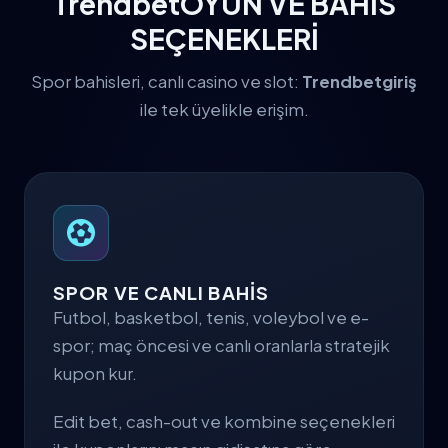
TrendbetOYUN VE BAHİS
SEÇENEKLERİ
Spor bahisleri, canlı casino ve slot:
Trendbetgiriş
ile tek üyelikle erişim.
SPOR VE CANLI BAHİS
Futbol, basketbol, tenis, voleybol ve e-
spor; maç öncesi ve canlı oranlarla stratejik
kupon kur.
Edit bet, cash-out ve kombine seçenekleri