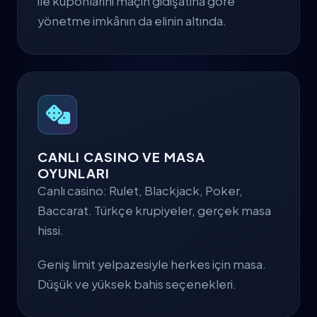
ile kuponlarını maçın gidişatına göre
yönetme imkânın da elinin altında.
CANLI CASINO VE MASA
OYUNLARI
Canlı casino: Rulet, Blackjack, Poker,
Baccarat. Türkçe krupiyeler, gerçek masa
hissi.
Geniş limit yelpazesiyle herkes için masa.
Düşük ve yüksek bahis seçenekleri.